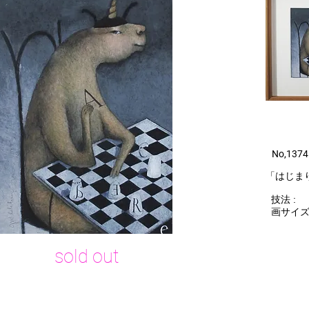
​ No,1374
​「はじ
技法 :
画サイズ :
​sold out