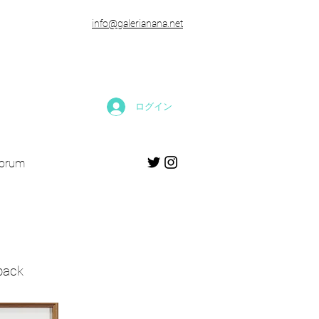
​info@galerianana.net
ログイン
forum
back