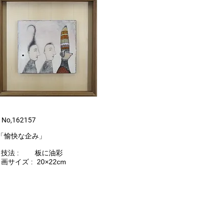
​ No,162157
​「愉快な企み」
技法 : 板に油彩
画サイズ : 20×22cm