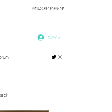
​info@galerianana.net
ログイン
forum
back