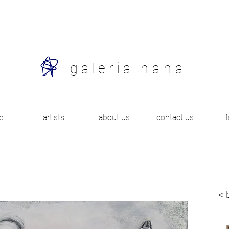
galeria
nana
e
artists
about us
contact us
< 