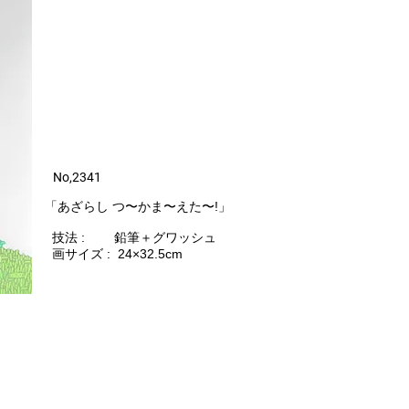
​ No,234​1
​「あざらし つ〜かま〜えた〜!」
技法 : 鉛筆＋グワッシュ
画サイズ : 24×32.5cm