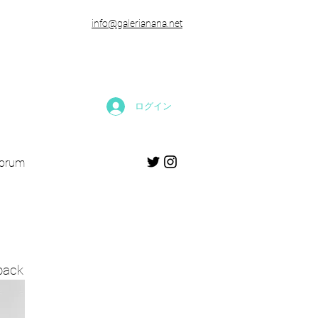
​info@galerianana.net
ログイン
forum
back