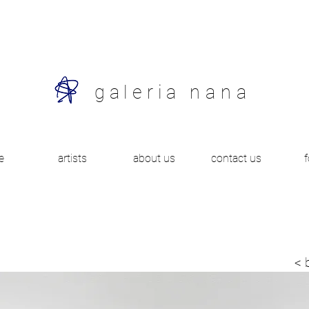
galeria
nana
e
artists
about us
contact us
< 