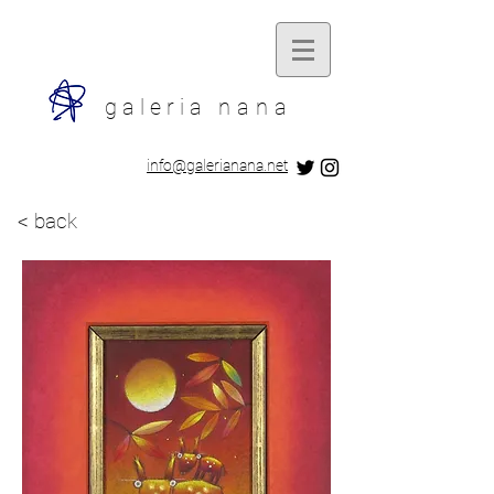
galeria
nana
​info@galerianana.net
< back