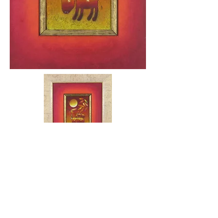
​ No,2388
​「秋の親子」
技法 : パステル
画サイズ : 29×22.5cm