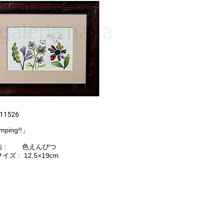
,11526
mping!!」
 : 色えんぴつ
ズ : 12.5×19cm