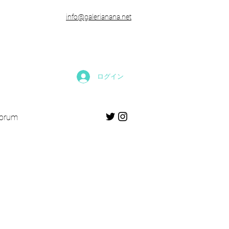
​info@galerianana.net
ログイン
forum