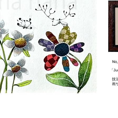
​ No
​「Ju
技法
画サイ