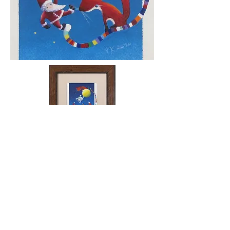
​ No,1659
​「long long tail」
技法 : 水彩
画サイズ : 15.5×13cm
​sold out