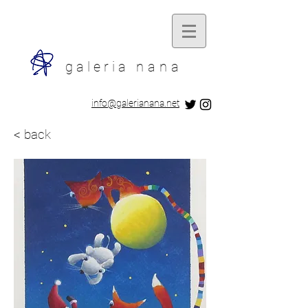
galeria
nana
​info@galerianana.net
< back