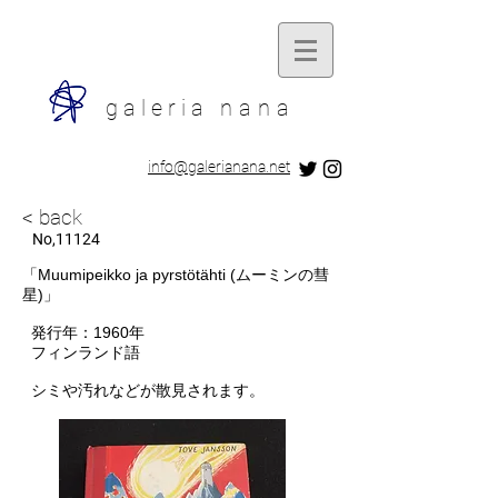
galeria
nana
​info@galerianana.net
< back
​ No,11124
​「Muumipeikko ja pyrstötähti (ムーミンの彗
星)」
発行
年：
1960年
​
フィンランド語
シミや汚れなどが散見されます。