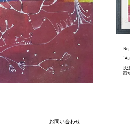
​ No
​「Au
技法
画サイ
お問い合わせ