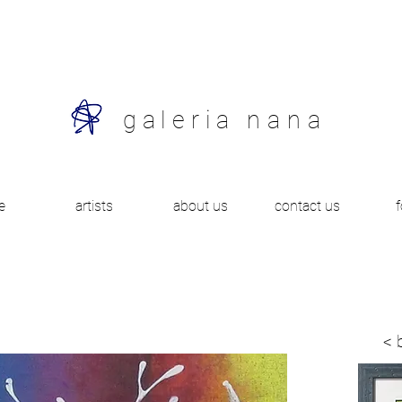
galeria
nana
e
artists
about us
contact us
< 