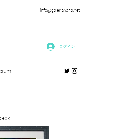
​info@galerianana.net
ログイン
forum
back